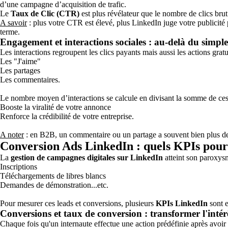
d’une campagne d’acquisition de trafic.
Le
Taux de Clic (CTR)
est plus révélateur que le nombre de clics brut
A savoir
: plus votre CTR est élevé, plus LinkedIn juge votre publicité 
terme.
Engagement et interactions sociales : au-delà du simple 
Les
interactions
regroupent les clics payants mais aussi les actions gratui
Les "J'aime"
Les partages
Les commentaires.
Le
nombre moyen d’interactions
se calcule en divisant la somme de ce
Booste la viralité de votre annonce
Renforce la crédibilité de votre entreprise.
A noter
: en B2B, un commentaire ou un partage a souvent bien plus de
Conversion Ads LinkedIn : quels KPIs pour
La
gestion de campagnes digitales sur LinkedIn
atteint son paroxys
Inscriptions
Téléchargements de libres blancs
Demandes de démonstration...etc.
Pour mesurer ces leads et conversions, plusieurs
KPIs LinkedIn
sont e
Conversions et taux de conversion : transformer l'intér
Chaque fois qu'un internaute effectue une action prédéfinie après avoir 