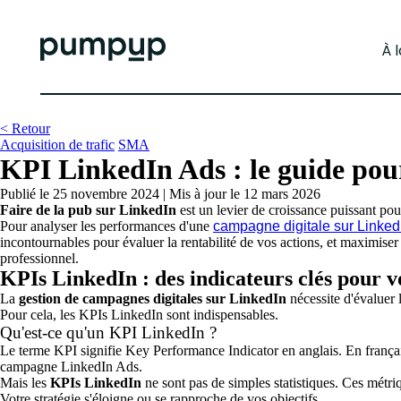
À 
< Retour
Acquisition de trafic
SMA
KPI LinkedIn Ads : le guide pou
Publié le 25 novembre 2024
|
Mis à jour le 12 mars 2026
Faire de la pub sur LinkedIn
est un levier de croissance puissant po
Pour analyser les performances d'une
campagne digitale sur Linked
incontournables pour évaluer la rentabilité de vos actions, et maximiser
professionnel.
KPIs LinkedIn : des indicateurs clés pour 
La
gestion de campagnes digitales sur LinkedIn
nécessite d'évaluer 
Pour cela, les KPIs LinkedIn sont indispensables.
Qu'est-ce qu'un KPI LinkedIn ?
Le terme KPI signifie Key Performance Indicator en anglais. En français, 
campagne LinkedIn Ads.
Mais les
KPIs LinkedIn
ne sont pas de simples statistiques. Ces métri
Votre stratégie s'éloigne ou se rapproche de vos objectifs