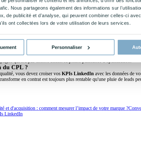
e personnaliser le contenu et les annonces, d'offrir des fonctio
sorisé classique (Single Image), un taux de clic situé entre
0,40 % et
une baisse de vos coûts de diffusion.
rafic. Nous partageons également des informations sur l'utilisati
kedIn ?
, de publicité et d'analyse, qui peuvent combiner celles-ci avec
ight Tag
est nécessaire. En 2026, il est également crucial d'implémenter
ils ont collectées lors de votre utilisation de leurs services.
que, vos KPIs de conversion risquent d'être fortement sous-estimés.
oogle Analytics ?
 "après vue" (view-through), tandis que Google Analytics se base général
onnées.
quement
Personnaliser
Aut
 d'une campagne ?
ant d'analyser ses résultats à l'aide des KPIs LinkedIn. C’est le temps
agne qui n'a pas encore atteint sa pleine puissance d'optimisation.
là du CPL ?
qualité, vous devez croiser vos
KPIs LinkedIn
avec les données de vot
ransforme en contrat est toujours plus rentable qu'une pluie de leads pe
ité et d'acquisition : comment mesurer l’impact de votre marque ?
Conver
Is LinkedIn