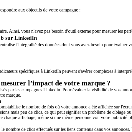
orrespondre aux objectifs de votre campagne :
taire. Ainsi, vous n'avez pas besoin d'outil externe pour mesurer les p
ub sur LinkedIn
entralise l'intégralité des données dont vous avez besoin pour évaluer v
 indicateurs spécifiques à LinkedIn peuvent s'avérer complexes à interprét
t mesurer l’impact de votre marque ?
 visés par les campagnes Linkedin. Pour évaluer la visibilité de vos anno
otre marque.
on
comptabilise le nombre de fois où votre annonce a été affichée sur l'écran
ons mais peu de clics, ce qui peut signifier un problème de ciblage ou 
te chaque affichage, même si une même personne voit votre publicité pl
 le nombre de clics effectués sur les liens contenus dans vos annonces. Trè