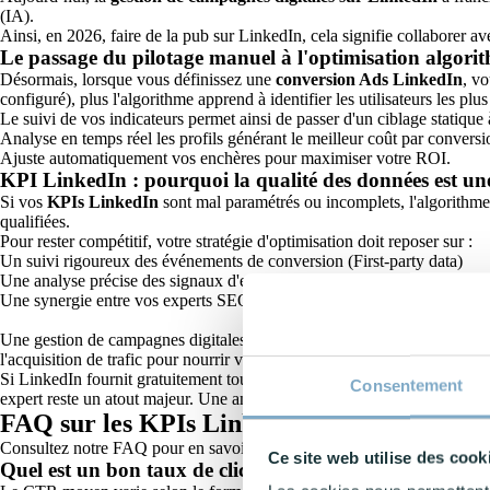
(IA).
Ainsi, en 2026, faire de la pub sur LinkedIn, cela signifie collaborer 
Le passage du pilotage manuel à l'optimisation algori
Désormais, lorsque vous définissez une
conversion Ads LinkedIn
, vo
configuré), plus l'algorithme apprend à identifier les utilisateurs les plus
Le suivi de vos indicateurs permet ainsi de passer d'un ciblage statique
Analyse en temps réel les profils générant le meilleur coût par conversi
Ajuste automatiquement vos enchères pour maximiser votre ROI.
KPI LinkedIn : pourquoi la qualité des données est une
Si vos
KPIs LinkedIn
sont mal paramétrés ou incomplets, l'algorithme
qualifiées.
Pour rester compétitif, votre stratégie d'optimisation doit reposer sur :
Un suivi rigoureux des événements de conversion (First-party data)
Une analyse précise des signaux d'engagement pour nourrir les phases 
Une synergie entre vos experts SEO pour le trafic qualifié et vos expe
Une gestion de campagnes digitales sur LinkedIn sans suivre rigoureuse
l'acquisition de trafic pour nourrir votre notoriété, et ceux liés à la gén
Si LinkedIn fournit gratuitement toutes les données via son Campaign Ma
Consentement
expert reste un atout majeur. Une analyse fine permet de comprendre vos
FAQ sur les KPIs LinkedIn
Consultez notre FAQ pour en savoir plus sur les
KPIs LinkedIn
!
Ce site web utilise des cook
Quel est un bon taux de clic (CTR) moyen sur LinkedI