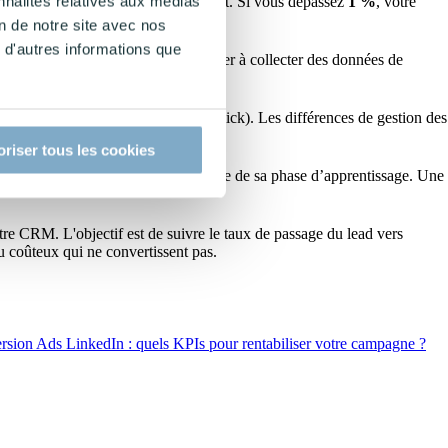
nnalités relatives aux médias
 0,60 %
est considéré comme correct. Si vous dépassez
1 %
, votre
on de notre site avec nos
 d'autres informations que
 le
Consent Mode V2
pour continuer à collecter des données de
ement sur le "dernier clic" (last-click). Les différences de gestion des
oriser tous les cookies
 nécessaire pour que l’algorithme sorte de sa phase d’apprentissage. Une
re CRM. L'objectif est de suivre le taux de passage du lead vers
u coûteux qui ne convertissent pas.
sion Ads LinkedIn : quels KPIs pour rentabiliser votre campagne ?