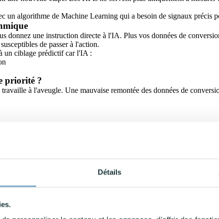
avec un algorithme de Machine Learning qui a besoin de signaux précis p
thmique
us donnez une instruction directe à l'IA. Plus vos données de conversio
 susceptibles de passer à l'action.
 à un
ciblage prédictif car l'IA :
on
 priorité ?
 travaille à l'aveugle. Une mauvaise remontée des données de conversio
d'apprentissage (learning phase) de vos campagnes
rts SEA pour la conversion immédiate.
ment ces différents KPIs revient à naviguer sans boussole. Aujourd'hui
ération de leads pour garantir votre croissance.
nager, le véritable défi réside dans leur interprétation. Pour transfor
Détails
 résultats, et vous aide à garantir la réussite de vos campagnes.
ies.
n ?