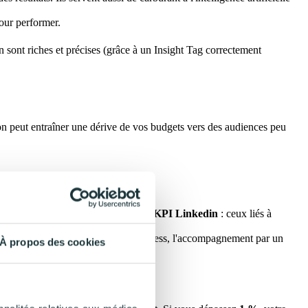
our performer.
n sont riches et précises (grâce à un Insight Tag correctement
n peut entraîner une dérive de vos budgets vers des audiences peu
, il existe deux principaux types de
KPI Linkedin
: ceux liés à
mer ces chiffres en opportunités business, l'accompagnement par un
À propos des cookies