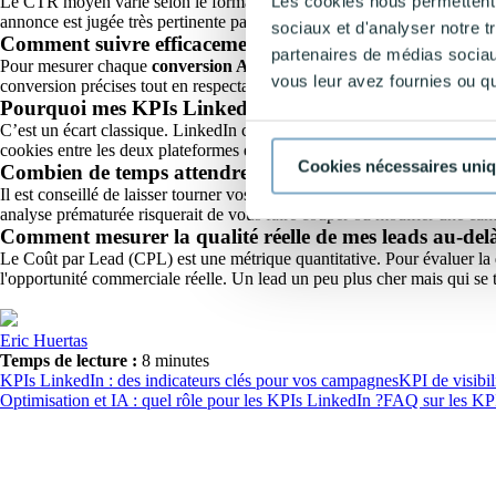
Les cookies nous permettent d
Le CTR moyen varie selon le format de l'annonce. Pour du contenu spon
annonce est jugée très pertinente par l'audience ciblée, ce qui favorise 
sociaux et d'analyser notre t
Comment suivre efficacement une conversion Ads Lin
partenaires de médias sociaux
Pour mesurer chaque
conversion Ads LinkedIn
, l'installation de l'
Ins
vous leur avez fournies ou qu'
conversion précises tout en respectant le RGPD. Sans ce réglage techni
Pourquoi mes KPIs LinkedIn diffèrent-ils de ceux de G
C’est un écart classique. LinkedIn comptabilise souvent les conversions
cookies entre les deux plateformes expliquent aussi ces décalages de d
Cookies nécessaires uni
Combien de temps attendre avant d'analyser les KPIs
Il est conseillé de laisser tourner vos publicités au moins
7 à 10 jours
av
analyse prématurée risquerait de vous faire couper ou modifier une camp
Comment mesurer la qualité réelle de mes leads au-de
Le Coût par Lead (CPL) est une métrique quantitative. Pour évaluer la 
l'opportunité commerciale réelle. Un lead un peu plus cher mais qui se t
Eric Huertas
Temps de lecture :
8 minutes
KPIs LinkedIn : des indicateurs clés pour vos campagnes
KPI de visibil
Optimisation et IA : quel rôle pour les KPIs LinkedIn ?
FAQ sur les KP