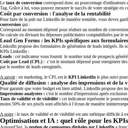
Le
taux de conversion
correspond donc au pourcentage d'utilisateurs 
Tag. Grâce à lui, vous pouvez mesurer le succès de votre stratégie en c
Coût par conversion : l'analyse de la rentabilité
Pour
faire de la pub sur LinkedIn
de manière rentable, vous devez garde
conversion
qui :
Correspond au montant dépensé pour réaliser un nombre de conversio
Se calcule en divisant les dépenses publicitaires comptabilisées par le
Lead Gen Forms : les KPIs spécifiques aux formulaires
LinkedIn propose des formulaires de génération de leads intégrés. Ils so
KPIs LinkedIn :
Leads
: cet indicateur vous fournit le nombre total de prospects généré
Coût par Lead (CPL)
: c’est le montant dépensé pour enregistrer des
par le nombre de leads enregistrés.
A savoir
: en marketing, le CPL est le
KPI LinkedIn
le plus suivi pour
Qualité de diffusion : analyse des impressions et de la vi
Pour garantir que votre budget est bien utilisé, LinkedIn propose des ind
Impressions analysées :
c'est le nombre d'impressions après exclusion d
Taux de validité et de visibilité :
cet indicateur représente le pourcen
moins 50% de ses pixels sont affichés à l’écran de manière ininterro
A noter
: le taux de validité et de visibilité est une métrique difficile 
Optimisation et IA : quel rôle pour les KPI
Aujourd’hui, la
gestion de campagnes digitales sur LinkedIn
a franc