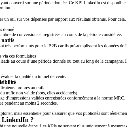
ayant converti sur une période donnée. Ce KPI LinkedIn est disponible u
ontinu.
r un œil sur vos dépenses par rapport aux résultats obtenus. Pour cela, 
ns donné
 nombre de conversions enregistrées au cours de la période considérée.
 natifs
nt très performants pour le B2B car ils pré-remplissent les données de l'
s via ces formulaires
 leads au cours d’une période donnée ou tout au long de la campagne. Il 
 évaluer la qualité du tunnel de vente.
sibilité
icateurs propres au trafic :
u trafic non valide (bots, clics accidentels)
tage d’impressions valides enregistrées conformément à la norme MRC. 
mpue pendant au moins 2 secondes.
à exploiter, mais essentielle pour s'assurer que vos publicités sont réelle
s LinkedIn ?
hi une nouvelle étape. Les KPIs ne servent plus uniquement à mesurer des r