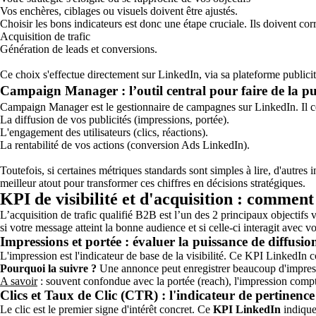
Vos enchères, ciblages ou visuels doivent être ajustés.
Choisir les bons indicateurs est donc une étape cruciale. Ils doivent c
Acquisition de trafic
Génération de leads et conversions.
Ce choix s'effectue directement sur LinkedIn, via sa plateforme publici
Campaign Manager : l’outil central pour faire de la p
Campaign Manager est le gestionnaire de campagnes sur LinkedIn.
Il c
La diffusion de vos publicités (impressions, portée).
L'engagement des utilisateurs (clics, réactions).
La rentabilité de vos actions (conversion Ads LinkedIn).
Toutefois, si certaines métriques standards sont simples à lire, d'autres
meilleur atout pour transformer ces chiffres en décisions stratégiques.
KPI de visibilité et d'acquisition : commen
L’acquisition de trafic qualifié B2B est l’un des 2 principaux objectifs
si votre message atteint la bonne audience et si celle-ci interagit avec v
Impressions et portée : évaluer la puissance de diffusi
L'impression
est l'indicateur de base de la visibilité. Ce KPI LinkedIn 
Pourquoi la suivre ?
Une annonce peut enregistrer beaucoup d'impressi
A savoir
: souvent confondue avec la portée (reach), l'impression comp
Clics et Taux de Clic (CTR) : l'indicateur de pertinence
Le
clic est le premier signe d'intérêt concret. Ce
KPI LinkedIn
indique