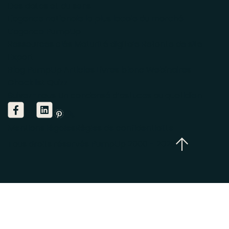
Des datas et du sens
L'agence nationale la plus locale du marché
L’agence PumpUp
Ressources clés
Maturité digitale
Refonte de site
Export
Blog PumpUp
Articles
Livres blanc
Webinaires
Checklist
Quizz
Suivez-nous
Un condensé d’astuces au quotidien
Mentions légales
Règles de confidentialite
Tous droits réservés PumpUp 2000 - 2026