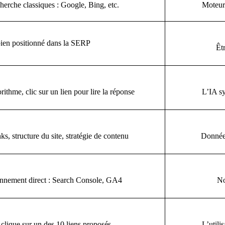
herche classiques : Google, Bing, etc.
Moteurs
bien positionné dans la SERP
Êtr
ithme, clic sur un lien pour lire la réponse
L’IA sy
ks, structure du site, stratégie de contenu
Données
ionnement direct : Search Console, GA4
No
r clique sur un des 10 liens proposés
L’utili