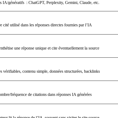
 IA/génératifs : ChatGPT, Perplexity, Gemini, Claude, etc.
e cité utilisé dans les réponses directes fournies par l’IA
nthétise une réponse unique et cite éventuellement la source
 vérifiables, contenu simple, données structurées, backlinks
mbre/fréquence de citations dans réponses IA générées
sateur lit la réponse de l’IA, souvent sans visiter le site source