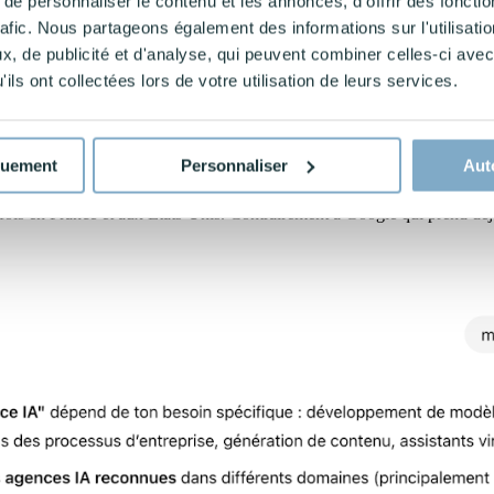
e personnaliser le contenu et les annonces, d'offrir des fonctio
rafic. Nous partageons également des informations sur l'utilisati
, de publicité et d'analyse, qui peuvent combiner celles-ci avec
ils ont collectées lors de votre utilisation de leurs services.
quement
Personnaliser
Aut
onne directement une recommandation sous forme de texte, souvent lim
ois en France et aux Etats-Unis. Contrairement à Google qui prend déjà e