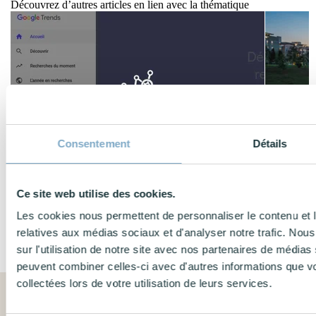
Découvrez d’autres articles en lien avec la thématique
Consentement
Détails
Data
SEO
Acquisition
Google Trends : augmenter votre trafic et vos
Comment av
ventes
3 minut
Ce site web utilise des cookies.
Voulez-vous rester à jour avec les dernières tendances
et les utiliser pour développer votre...
Les cookies nous permettent de personnaliser le contenu et le
5 minutes
relatives aux médias sociaux et d'analyser notre trafic. No
sur l'utilisation de notre site avec nos partenaires de médias 
peuvent combiner celles-ci avec d'autres informations que vo
collectées lors de votre utilisation de leurs services.
☕