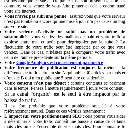
est possible que ce site ait été piraté » ne soit présent. Dans le cas
contraire, vous venez de vous faire pirater et cela a endommagé
votre site internet.
Vous n’avez pas subi une panne
: assurez-vous que votre serveur
n’est pas tombé ou encore qu’une mise à jour n’a pas causé un bug
sur votre site.
Votre secteur d’activité ne subit pas un problème de
saisonnalité
: vous vendez des maillots de bain et votre trafic a
explosé entre mai et août pour dégringoler par la suite ? La
fluctuation de votre trafic peut être impactée par ce que vous
vendez. Dans ce cas, n’hésitez pas à comparer votre trafic avec
celui de l’année précédente sur la même période.
Votre
Google Analytics est correctement paramétré
Votre fréquence de publication est toujours la même
: la
différence de trafic entre un site A qui publie 30 articles par mois et
d’un site B qui n’en publie que 5 peut être considérable.
Votre contenu n’est pas désuet
: certains contenus se périment
dans le temps. Pensez à mettre régulièrement à jours votre contenu.
Si le canal “organic” est le seul à être impacté par la
baisse de trafic
.
Il est fort probable que votre problème soit lié à votre
référencement naturel. Dans ce cas vérifiez notamment :
L'impact sur votre positionnement SEO
: cela pourra vous aider
à déterminer si votre trafic connaît une baisse à cause de certains
mots clés ou de l’ensemble de vos mots clés. Pour connaître le