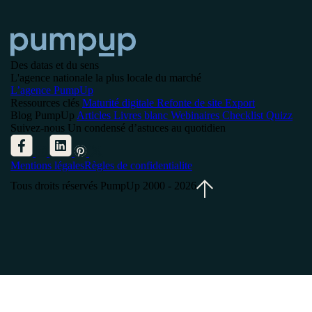
Des datas et du sens
L'agence nationale la plus locale du marché
L’agence PumpUp
Ressources clés
Maturité digitale
Refonte de site
Export
Blog PumpUp
Articles
Livres blanc
Webinaires
Checklist
Quizz
Suivez-nous
Un condensé d’astuces au quotidien
Mentions légales
Règles de confidentialite
Tous droits réservés PumpUp 2000 - 2026