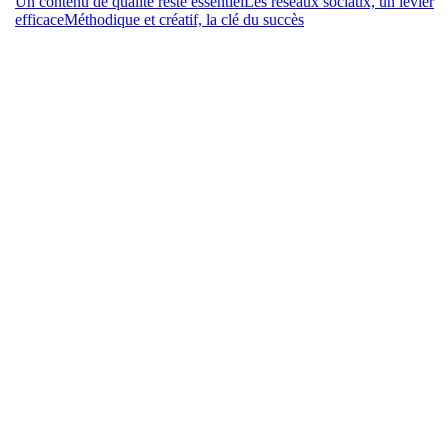
Un contenu de qualité reste essentiel
Les réseaux sociaux, un levier
efficace
Méthodique et créatif, la clé du succès