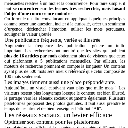
mensuelles relative à un mot et la concurrence. Pour faire simple, il
faut
se concentrer sur les termes très recherchés, mais faisant
l’objet d’une concurrence moindre
.
On formule un titre convaincant en appliquant quelques principes
comme poser une question, inciter à la curiosité, créer un sentiment
d’urgence, déclencher l’émotion, utiliser les mots percutants,
souligner la valeur ajoutée.
Une publication fréquente, variée et illustrée
Augmenter la fréquence des publications génère un trafic
important. Les recherches ont montré que les sites qui publient
plus de 16 articles par mois
obtiennent plus de visiteurs que ceux
qui plafonnent à 5 publications mensuelles. Par ailleurs, les
moteurs de recherche prennent en compte la longueur. Un contenu
ayant plus de 500 mots sera mieux référencé que celui composé de
100 mots seulement.
Les images tiennent aussi une place prépondérante.
Aujourd’hui, un visuel captivant vaut plus que mille mots ! Les
visiteurs restent plus longtemps lorsque le contenu est bien illustré,
le partage vers les réseaux sociaux augmente également. Plusieurs
plateformes proposent des photos gratuites. Il faut aussi prendre le
temps de les titrer et de bien renseigner l’attribut "Alt".
Les réseaux sociaux, un levier efficace
Optimiser son contenu pour les plateformes
Les plateformes affichent les contenus de manière différente. Par