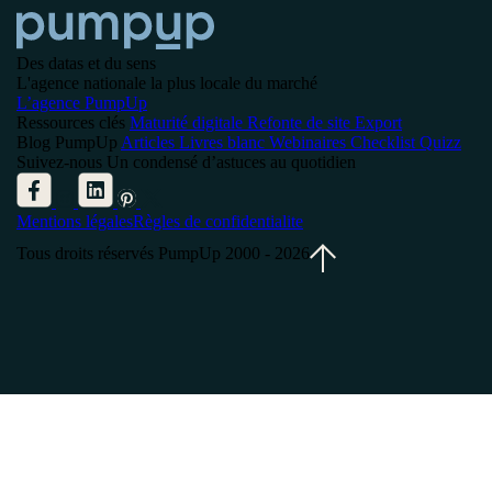
Des datas et du sens
L'agence nationale la plus locale du marché
L’agence PumpUp
Ressources clés
Maturité digitale
Refonte de site
Export
Blog PumpUp
Articles
Livres blanc
Webinaires
Checklist
Quizz
Suivez-nous
Un condensé d’astuces au quotidien
Mentions légales
Règles de confidentialite
Tous droits réservés PumpUp 2000 - 2026