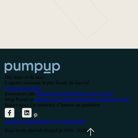
Des datas et du sens
L'agence nationale la plus locale du marché
L’agence PumpUp
Ressources clés
Maturité digitale
Refonte de site
Export
Blog PumpUp
Articles
Livres blanc
Webinaires
Checklist
Quizz
Suivez-nous
Un condensé d’astuces au quotidien
Mentions légales
Règles de confidentialite
Tous droits réservés PumpUp 2000 - 2026