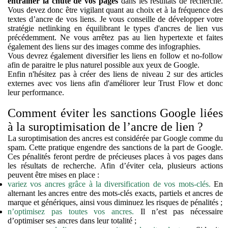
entraîner la chute de vos pages
dans les résultats de recherche.
Vous devez donc être vigilant quant au choix et à la fréquence des
textes d’ancre de vos liens. Je vous conseille de développer votre
stratégie netlinking en équilibrant le types d'ancres de lien vus
précédemment. Ne vous arrêtez pas au lien hypertexte et faites
également des liens sur des images comme des infographies.
Vous devrez également diversifier les liens en follow et no-follow
afin de paraitre le plus naturel possible aux yeux de Google.
Enfin n'hésitez pas à créer des liens de niveau 2 sur des articles
externes avec vos liens afin d'améliorer leur Trust Flow et donc
leur performance.
Comment éviter les sanctions Google liées
à la suroptimisation de l’ancre de lien ?
La suroptimisation des ancres est considérée par Google comme du
spam
. Cette pratique engendre des sanctions de la part de Google.
Ces pénalités feront perdre de précieuses places à vos pages dans
les résultats de recherche. Afin d’éviter cela, plusieurs actions
peuvent être mises en place :
variez vos ancres grâce à la diversification de vos mots-clés.
En
alternant les ancres entre des mots-clés exacts, partiels et ancres de
marque et génériques, ainsi vous diminuez les risques de pénalités ;
n’optimisez pas toutes vos ancres.
Il n’est pas nécessaire
d’optimiser ses ancres dans leur totalité ;