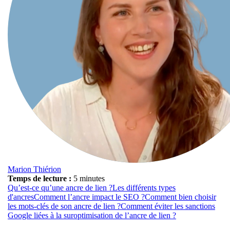
Marion Thiérion
Temps de lecture :
5 minutes
Qu’est-ce qu’une ancre de lien ?
Les différents types
d'ancres
Comment l’ancre impact le SEO ?
Comment bien choisir
les mots-clés de son ancre de lien ?
Comment éviter les sanctions
Google liées à la suroptimisation de l’ancre de lien ?