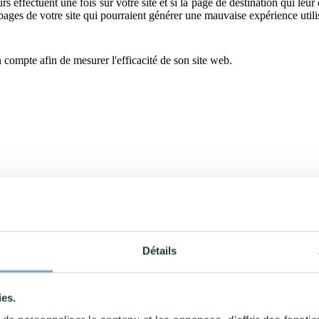
s effectuent une fois sur votre site et si la page de destination qui leur
pages de votre site qui pourraient générer une mauvaise expérience utili
 compte afin de mesurer l'efficacité de son site web.
 site web ou avec votre application mobile.
ultées en se rendant sur votre site internet.
Détails
page unique renvoie donc à une page vue unique.
ies.