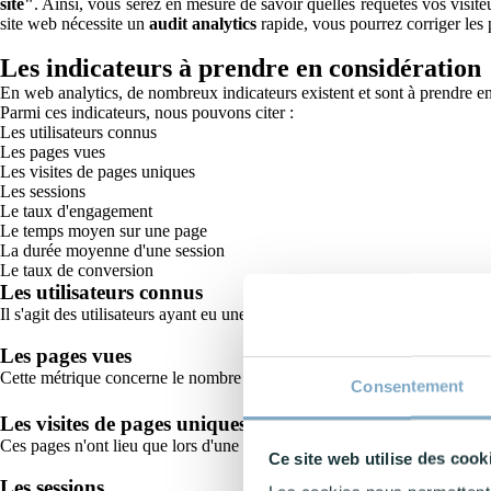
site"
. Ainsi, vous serez en mesure de savoir quelles requêtes vos visiteur
site web nécessite un
audit analytics
rapide, vous pourrez corriger les 
Les indicateurs à prendre en considération
En web analytics, de nombreux indicateurs existent et sont à prendre en
Parmi ces indicateurs, nous pouvons citer :
Les utilisateurs connus
Les pages vues
Les visites de pages uniques
Les sessions
Le taux d'engagement
Le temps moyen sur une page
La durée moyenne d'une session
Le taux de conversion
Les utilisateurs connus
Il s'agit des utilisateurs ayant eu une interaction que ce soit avec votre
Les pages vues
Cette métrique concerne le nombre de pages que les visiteurs auront cons
Consentement
Les visites de pages uniques
Ces pages n'ont lieu que lors d'une
section spécifique
, une visite de 
Ce site web utilise des cook
Les sessions