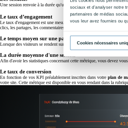
Les cookies nous permettent d
Une session renvoie à la durée qu'un utilisateur passe sur votre site web
sociaux et d'analyser notre t
partenaires de médias sociaux
Le taux d’engagement
vous leur avez fournies ou qu'
Le taux d'engagement est une mesure qui évalue
le degré d'interactio
clics, les partages, les commentaires, les temps de lecture, les télécharg
Le temps moyen sur une page
Cookies nécessaires uni
Lorsque des visiteurs se rendent sur votre site web, vous avez la possi
La durée moyenne d'une session
Afin d'avoir les statistiques concernant cette métrique, vous devez vou
Le taux de conversion
En fonction de vos KPI préalablement inscrites dans votre
plan de m
votre site. Cette métrique est disponible en vous rendant dans la rubriq