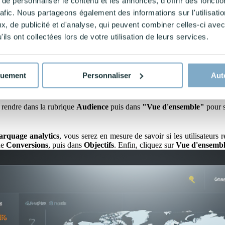
e personnaliser le contenu et les annonces, d'offrir des fonctio
 ou sur votre application.
rafic. Nous partageons également des informations sur l'utilisati
, de publicité et d'analyse, qui peuvent combiner celles-ci avec
ils ont collectées lors de votre utilisation de leurs services.
n et d'implication des utilisateurs
avec votre contenu. Il est calculé en 
ements, etc.
quement
Personnaliser
Aut
bilité de voir combien de temps ils ont passé en moyenne sur une page sp
s rendre dans la rubrique
Audience
puis dans
"Vue d'ensemble"
pour s
arquage analytics
, vous serez en mesure de savoir si les utilisateurs r
ue
Conversions
, puis dans
Objectifs
. Enfin, cliquez sur
Vue d'ensemb