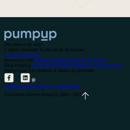
Des datas et du sens
L'agence nationale la plus locale du marché
L’agence PumpUp
Ressources clés
Maturité digitale
Refonte de site
Export
Blog PumpUp
Articles
Livres blanc
Webinaires
Checklist
Quizz
Suivez-nous
Un condensé d’astuces au quotidien
Mentions légales
Règles de confidentialite
Tous droits réservés PumpUp 2000 - 2026