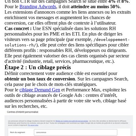
Un bon CTR sur des campagnes Search se situe entre
4%
et
8%
.
Pour le
Branding Adwords
, il doit
atteindre au moins 50%
.
Les extensions d'annonces comme les liens annexes ou les extraits
enrichissent vos messages et augmentent les chances de
conversion, car elles offrent plus de contexte à l’utilisateur.
Cas concret :
Une ESN spécialisée dans les solutions RH
personnalisées pour les PME et les ETI. En plus de diriger les
visiteurs vers sa page principale (par exemple,
/developpement-
), elle peut créer des liens spécifiques pour cibler
solutions-rh/
différents profils : responsables RH, développeurs ou dirigeants.
Elle peut également valoriser des cas clients organisés par secteur
d'activité (industrie, retail, services, pharmaceutique, etc.).
Étape 2 : Un ciblage précis
Définir correctement votre audience cible est essentiel pour
obtenir un bon taux de conversion
. Sur les campagnes Search,
cela passe par le choix de mots-clés stratégiques.
Pour le
ciblage Demand Gen
et Performance Max, exploitez les
outils de ciblage avancés de Google Ads : centres d’intérêt,
audiences personnalisées à partir de votre site web, ciblage basé
sur les recherches, etc.