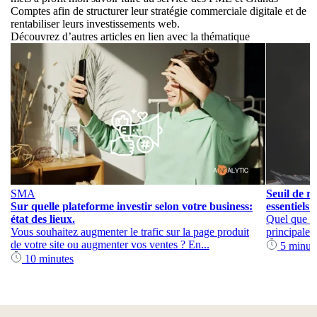
Comptes afin de structurer leur stratégie commerciale digitale et de
rentabiliser leurs investissements web.
Découvrez d’autres articles en lien avec la thématique
SMA
Seuil de re
Sur quelle plateforme investir selon votre business:
essentiels 
état des lieux.
Quel que soi
Vous souhaitez augmenter le trafic sur la page produit
principales
de votre site ou augmenter vos ventes ? En...
5 minut
10 minutes