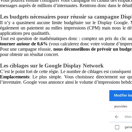
Vous pourrez ensuite configurer votre campagne en ciblant des emplac
messages auprès de millions d’internautes. Rentrons donc dans le détail
Les budgets nécessaires pour réussir sa campagne Disp
Il n’y a quasiment aucune limite budgétaire sur le Display Google. Mi
également un paiement au milles impressions (CPM) mais nous le déco
applications peu qualitatifs.
Tout est question de mathématiques donc : comptez un prix du clic aux
tourner autour de 0,6%
(vous calculerez donc votre volume d’impres
Pour une campagne réussie,
nous déconseillons de prévoir un budget
pour obtenir un résultat concret.
Les ciblages sur le Google Display Network
C’est le point fort de cette régie. Le nombre de ciblages est conséquent
Emplacements
: Le plus simple. Vous choisissez directement sur quel
l’inventaire. Google vous annonce ainsi le volume d’impressions hebd