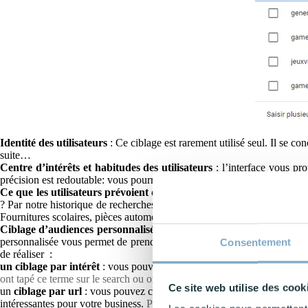
Identité des utilisateurs
: Ce ciblage est rarement utilisé seul. Il se co
suite…
Centre d’intérêts et habitudes des utilisateurs
: l’interface vous pro
précision est redoutable: vous pourrez ainsi cibler les clients de comm
Ce que les utilisateurs prévoient d’acheter ou recherchent activem
? Par notre historique de recherches bien sûr. Les acheteurs Web compu
Fournitures scolaires, pièces automobiles par marque ou encore projets 
Ciblage d’audiences personnalisées :
Un nouveau type de ciblage est
personnalisée vous permet de prendre l’audience d’un site, d’une applica
Consentement
de réaliser :
un ciblage par intérêt
: vous pouvez ajouter un terme précis ou non su
ont tapé ce terme sur le search ou ont consulté des pages web en lien a
Ce site web utilise des cook
un
ciblage par url
: vous pouvez cibler des urls précisent de sites we
intéressantes pour votre business.
Par exemple : vous pouvez cibler un 