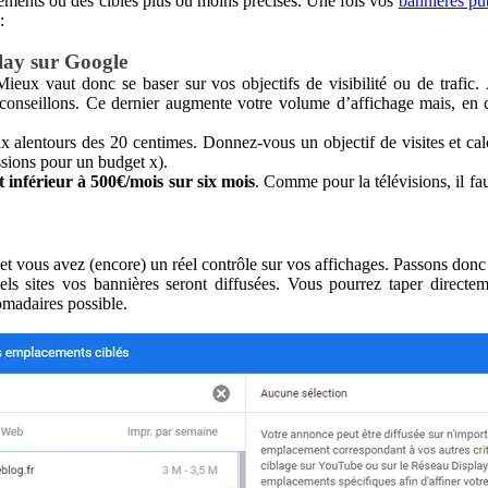
ements ou des cibles plus ou moins précises. Une fois vos
bannières pub
:
lay sur Google
eux vaut donc se baser sur vos objectifs de visibilité ou de trafic. 
nseillons. Ce dernier augmente votre volume d’affichage mais, en cr
 alentours des 20 centimes. Donnez-vous un objectif de visites et cal
sions pour un budget x).
 inférieur à 500€/mois sur six mois
. Comme pour la télévisions, il f
 et vous avez (encore) un réel contrôle sur vos affichages. Passons donc 
s sites vos bannières seront diffusées. Vous pourrez taper directemen
omadaires possible.