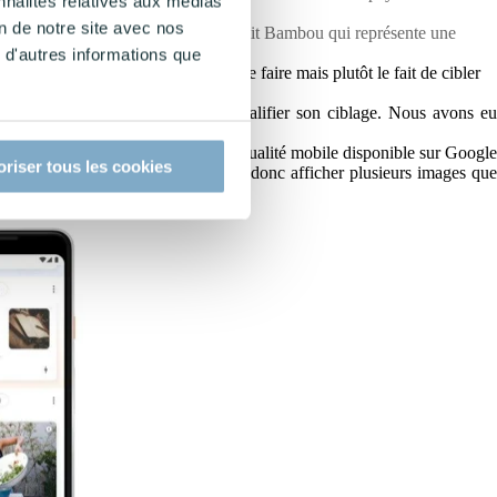
nnalités relatives aux médias
on de notre site avec nos
udience d’une application comme Petit Bambou qui représente une
 d'autres informations que
ne zone comme nous pouvons déjà le faire mais plutôt le fait de cibler
n message à son public et savoir qualifier son ciblage. Nous avons eu
rectement la cible idéale pour vous.
, il s’agit d’être présent dans l’actualité mobile disponible sur Googl
oriser tous les cookies
arrousel sur Facebook. Vous pouvez donc afficher plusieurs images que