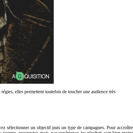
régies, elles permettent toutefois de toucher une audience très
 sélectionner un objectif puis un type de campagnes. Pour accroître
y (ventes, prospects), mais, par expérience, les résultats sont bien moins