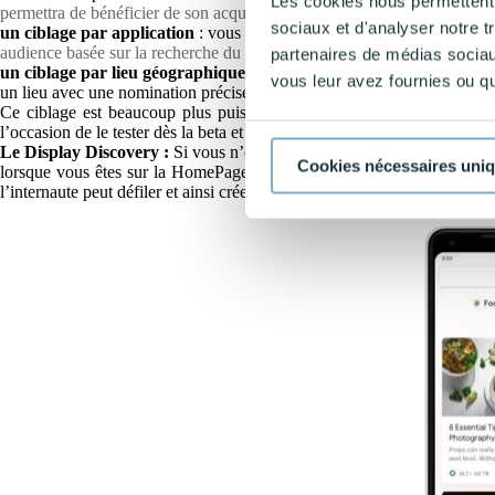
Les cookies nous permettent d
permettra de bénéficier de son acquisition de trafic pour booster le vôtr
sociaux et d'analyser notre t
un ciblage par application
: vous pouvez cibler une ou plusieurs appl
audience basée sur la recherche du calme, du bien-être et de la sérénité.
partenaires de médias sociaux
un ciblage par lieu géographique
: vous pouvez cibler un parc ou un l
vous leur avez fournies ou qu'
un lieu avec une nomination précise.
Par exemple, vous pouvez cibler t
Ce ciblage est beaucoup plus puissant que ce qu’il existait auparava
l’occasion de le tester dès la beta et nous avons développé un process
Le Display Discovery :
Si vous n’êtes pas au courant, il y a un nouve
Cookies nécessaires uni
lorsque vous êtes sur la HomePage ou sur YouTube. Mais cela ne s’arrê
l’internaute peut défiler et ainsi créer plus d’interactions et du coup plus