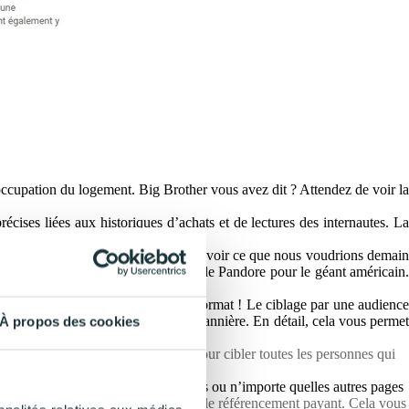
ut d’occupation du logement. Big Brother vous avez dit ? Attendez de voir la
écises liées aux historiques d’achats et de lectures des internautes. L
 du bricolage.
turs ! Mais comment Google peut-il prévoir ce que nous voudrions demai
e comparer. C’est une réelle boîte de Pandore pour le géant américain.
pour vous de maîtriser ce nouveau format ! Le ciblage par une audienc
ube qui permettent l’apparition de bannière. En détail, cela vous permet
À propos des cookies
 le terme “référencement payant” pour cibler toutes les personnes qui
oncurrents, des pages de partenaires ou n’importe quelles autres pages
vous ne pouvez pas concurrencer sur le référencement payant. Cela vous