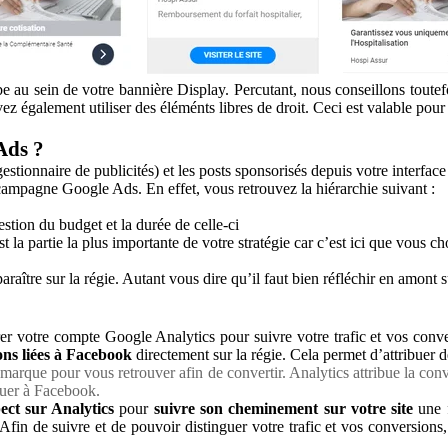
u sein de votre bannière Display. Percutant, nous conseillons toutefoi
 également utiliser des éléménts libres de droit. Ceci est valable pour t
Ads ?
estionnaire de publicités) et les posts sponsorisés depuis votre interfac
mpagne Google Ads. En effet, vous retrouvez la hiérarchie suivant :
estion du budget et la durée de celle-ci
t la partie la plus importante de votre stratégie car c’est ici que vous 
araître sur la régie. Autant vous dire qu’il faut bien réfléchir en amont 
trer votre compte Google Analytics pour suivre votre trafic et vos con
ons liées à Facebook
directement sur la régie. Cela permet d’attribuer d
arque pour vous retrouver afin de convertir. Analytics attribue la conv
ibuer à Facebook.
ect sur Analytics
pour
suivre son cheminement sur votre site
une f
 Afin de suivre et de pouvoir distinguer votre trafic et vos conversion