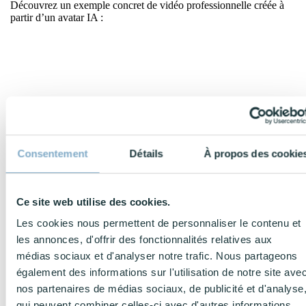
Découvrez un exemple concret de vidéo professionnelle créée à
partir d’un avatar IA :
Consentement
Détails
À propos des cookie
Ce site web utilise des cookies.
En résumé, l'usage de l'intelligence artificielle dans la création de
contenu permet d’accélérer drastiquement vos process. De plus, les
Les cookies nous permettent de personnaliser le contenu et
utilisateurs deviennent de plus en plus habiles à identifier les
les annonces, d'offrir des fonctionnalités relatives aux
contenus générés par IA
, et leur perception de cette technologie
se dégrade au fil du temps à cause d’une infobésité du contenu et
médias sociaux et d'analyser notre trafic. Nous partageons
d’un manque d’originalité, d’expertise. Rappelez vous, vous êtes
également des informations sur l'utilisation de notre site ave
l’expert pas l’IA !
nos partenaires de médias sociaux, de publicité et d'analyse
Cela nous rappelle l'importance de rester vigilants et de ne pas
nous reposer entièrement sur ces outils pour définir notre voix ou
qui peuvent combiner celles-ci avec d'autres informations