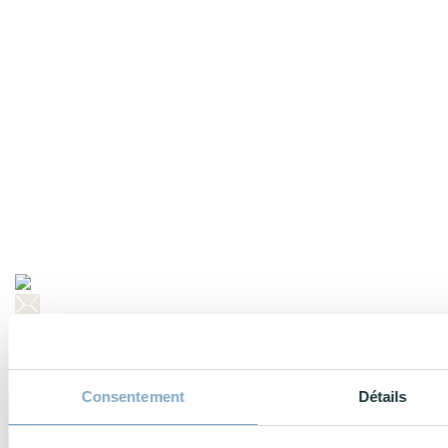
Eric Huertas
CEO et Consultant E-Business au sein de l’agence PumpUp, je
mets à profit mon savoir faire au service des PME et Grands
Consentement
Détails
Comptes afin de structurer leur stratégie commerciale digitale et de
rentabiliser leurs investissements web.
Découvrez d’autres articles en lien avec la thématique