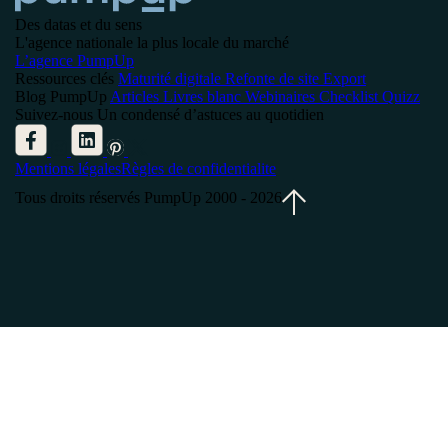
Des datas et du sens
L'agence nationale la plus locale du marché
L’agence PumpUp
Ressources clés
Maturité digitale
Refonte de site
Export
Blog PumpUp
Articles
Livres blanc
Webinaires
Checklist
Quizz
Suivez-nous
Un condensé d’astuces au quotidien
Mentions légales
Règles de confidentialite
Tous droits réservés PumpUp 2000 - 2026