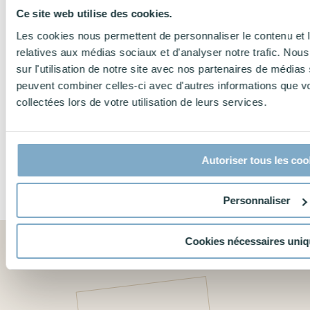
Ce site web utilise des cookies.
Les cookies nous permettent de personnaliser le contenu et le
relatives aux médias sociaux et d'analyser notre trafic. No
sur l'utilisation de notre site avec nos partenaires de médias 
peuvent combiner celles-ci avec d'autres informations que vo
collectées lors de votre utilisation de leurs services.
Content marketing, c'est quoi et à quoi ça sert ?
Analyse de
Autoriser tous les coo
"Content is king"
Google anal
Selon les 
5 minutes
de 56,8 % d
5 minut
Personnaliser
Cookies nécessaires uni
☕