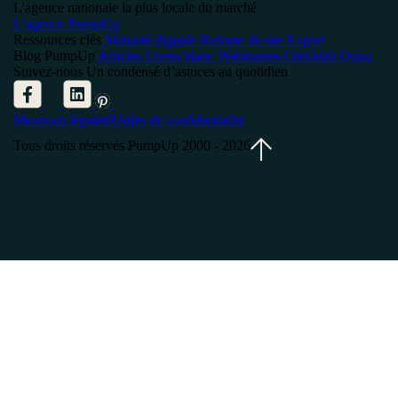
L'agence nationale la plus locale du marché
L’agence PumpUp
Ressources clés
Maturité digitale
Refonte de site
Export
Blog PumpUp
Articles
Livres blanc
Webinaires
Checklist
Quizz
Suivez-nous
Un condensé d’astuces au quotidien
Mentions légales
Règles de confidentialite
Tous droits réservés PumpUp 2000 - 2026