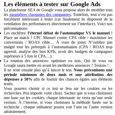
Les éléments à tester sur Google Ads
La plateforme SEA de Google vous propose alors de modifier tous
les
paramètres classiques des campagnes
. Toutefois, tout n’est pas
forcément intéressant à tester (car finalement ils disposent de la
ventilation des performances directement sur l’interface). Voici nos
préconisations:
Les enchères:
l’éternel débat de l’automatique VS le manuel !
Place au match ! CPC Manuel contre CPA cible / maximiser les
conversions / ROAS cible… À vous de jouer. N’oubliez pas
malgré tout les prérequis à l’automatisation (CPA / ROAS trop
agressif, analyse des bon KPIs, avoir des budgets de campagnes
supérieurs à 5 fois le CPA…).
La rotation des annonces: optimiser ou non. Qui de vous ou
Google saura mettre en avant les meilleures annonces ? Testons !
Il ne reste ensuite plus qu’à lancer le test.
Nous préconisons une
période minimum de deux mois et une attribution des
dépenses à 50%
afin de fournir des chances égales aux éléments
testés.
Vous pourrez choisir si ce test se fera sur les cookies ou les
recherches. Peu importe votre choix. Sachez que si vous choisissez
une base sur les cookies, chaque internaute ne verra qu’une seule
version. À l’inverse, si vous choisissez la méthode basée sur la
recherche ; chaque utilisateur pourra voir l’une ou l’autre version
aléatoirement.