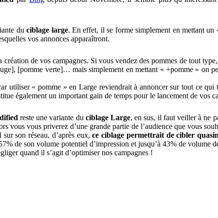
riante du
ciblage large
. En effet, il se forme simplement en mettant u
esquelles vos annonces apparaîtront.
 de la création de vos campagnes. Si vous vendez des pommes de tout ty
uge], [pomme verte]… mais simplement en mettant « +pomme » on peut a
e (car utiliser « pomme » en Large reviendrait à annoncer sur tout ce q
nstitue également un important gain de temps pour le lancement de vos 
ified
reste une variante du
ciblage Large
, en sus, il faut veiller à ne
s vous vous priverez d’une grande partie de l’audience que vous souha
M
sur son réseau, d’après eux,
ce ciblage permettrait de cibler quas
57% de son volume potentiel d’impression et jusqu’à 43% de volume de
liger quand il s’agit d’optimiser nos campagnes !