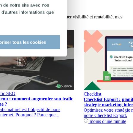
on de notre site avec nos
 d'autres informations que
blématiques. Soucieux de conjuguer visibilité et rentabilité, mes
oriser tous les cookies
fic
SEO
Checklist
ntenu : comment augmenter son trafic
Checklist Export : planif
ue ?
stratégie marketing inte
ic naturel est l’objectif de bons
Optimisez votre stratégie 
internet. Pourquoi ? Parce que...
notre Checklist Export.
moins d'une minute