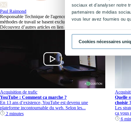
sociaux et d'analyser notre t
Paul Raimond
partenaires de médias sociaux
Responsable Technique de l'agence PumpUp Nord. Passionné par le Search
vous leur avez fournies ou qu'
méthodes de travail se basent exclusivement sur la lecture de la data as
Découvrez d’autres articles en lien avec la thématique
Cookies nécessaires uni
Acquisition de trafic
Acquisiti
YouTube : Comment ça marche ?
Quelle 
En 13 ans d’existence, YouTube est devenu une
choisir 
plateforme incontournable du web. Selon les...
Les stra
ça vous p
2 minutes
6 min