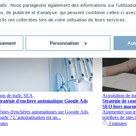
rafic. Nous partageons également des informations sur l'utilisati
, de publicité et d'analyse, qui peuvent combiner celles-ci avec
 payant et naturel, j'interviens régulièrement en formation sur ces pro
ils ont collectées lors de votre utilisation de leurs services.
sociée à la spécificité de chaque Business Model.
quement
Personnaliser
Aut
on de trafic
SEA
Acquisition de tra
stratégie d'enchère automatique Google Ads
Stratégie de co
?
SEO hors marq
tégies d'enchères automatiques sur Google Ads,
Augmenter son traf
arle ? L’automatisation est un...
nombres de sites 
utes
3 minutes