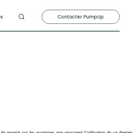
es
Contacter PumpUp
e revenir sur les avantages que procurent l’utilisation de ce dernier