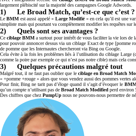
largement plébiscité sur la majorité des campagnes Google Adwords.
1) Le Broad Match, qu’est-ce que c’est ?
Le
BMM
est aussi appelé «
Large Modifié
» en cela qu’il est une va
simpliste mais qui pourtant va complètement modifier les requêtes sur l
2) Quels sont ses avantages ?
Ce
ciblage BMM
a surtout pour intérêt de vous faciliter la vie lors
pour pouvoir annoncer dessus via un ciblage Exact de type [pomme ro
de pomme que les Internautes chercheront via Bing ou Google.
Cela évite à la fois les problèmes liés à l’utilisation du ciblage Larg
comme la poire par exemple ce qui n’est pas notre cible) mais cela co
3) Quelques précautions malgré tout
Malgré tout, il ne faut pas oublier que le
ciblage en Broad Match Mod
« +pomme +rouge » alors que vous vendez aussi des pommes vertes alor
Pour finir, Bing ne tarit pas d’éloge quand il s’agit d’évoquer le
BM
qu’un compte n’utilisant pas de
Broad Match Modified
perd environ 
Des chiffres que chez
PumpUp
nous ne pouvons-nous permettre de nég