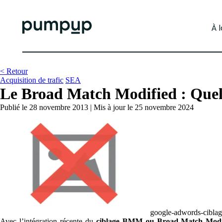
À 
< Retour
Acquisition de trafic
SEA
Le Broad Match Modified : Quel 
Publié le 28 novembre 2013
|
Mis à jour le 25 novembre 2024
google-adwords-ciblag
Avec l’intégration récente du
ciblage BMM ou Broad Match Modi