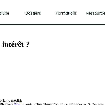
la une
Dossiers
Formations
Ressourc
intérêt ?
e-large-modifie
fied
par
Bing
depuis début Novembre, il semble plus qu’intéressant d