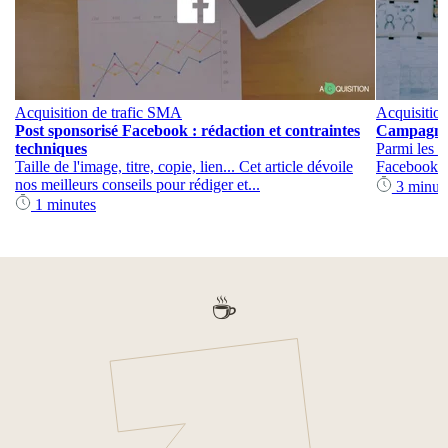
Acquisition de trafic
SMA
Acquisition
Post sponsorisé Facebook : rédaction et contraintes
Campagne 
techniques
Parmi les d
Taille de l'image, titre, copie, lien... Cet article dévoile
Facebook A
nos meilleurs conseils pour rédiger et...
3 minut
1 minutes
☕