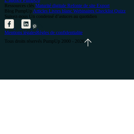
L’agence PumpUp
Ressources clés
Maturité digitale
Refonte de site
Export
Blog PumpUp
Articles
Livres blanc
Webinaires
Checklist
Quizz
Suivez-nous
Un condensé d’astuces au quotidien
Mentions légales
Règles de confidentialite
Tous droits réservés PumpUp 2000 - 2026