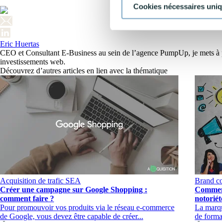
Cookies nécessaires uni
Eric Huertas
CEO et Consultant E-Business au sein de l’agence PumpUp, je mets à pro
investissements web.
Découvrez d’autres articles en lien avec la thématique
Acquisition de trafic
SEA
Brand co
Créer une campagne sur Google Shopping :
Comment
comment faire ?
notoriét
Pour promouvoir vos produits via le réseau e-commerce
La marqu
de Google, vous devez être capable de créer...
de forma