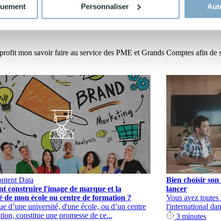
quement
Personnaliser
Aut
fit mon savoir faire au service des PME et Grands Comptes afin de struc
ntent
Data
Bien choisir son
 construire l'image de marque et la
lancer
é de mon école ou centre de formation ?
Vous avez toutes 
e d’une université, d'une école, ou d’un centre
l'international da
tion, constitue une promesse de ce...
3 minutes