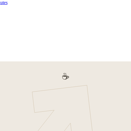
utes
☕