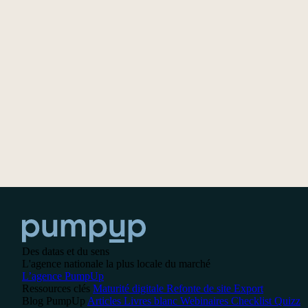
Des datas et du sens
L'agence nationale la plus locale du marché
L’agence PumpUp
Ressources clés
Maturité digitale
Refonte de site
Export
Blog PumpUp
Articles
Livres blanc
Webinaires
Checklist
Quizz